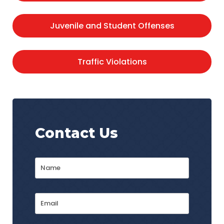
Juvenile and Student Offenses
Traffic Violations
Contact Us
Name
*
First
Email
Address
*